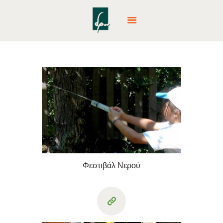
ΑΡΧΙΚΉ
ΕΚΠΑΙΔΕΥΤΙΚΆ
ΠΡΟΓΡΆΜΜΑΤΑ
ΔΡΆΣΕΙΣ & ΕΚΔΡΟΜΈΣ
PARTY
CAMPS
ΕΤΑΙΡΙΚΈΣ ΔΡΆΣΕΙΣ
ΕΠΙΚΟΙΝΩΝΊΑ
Φεστιβάλ Νερού
NEA – BLOG