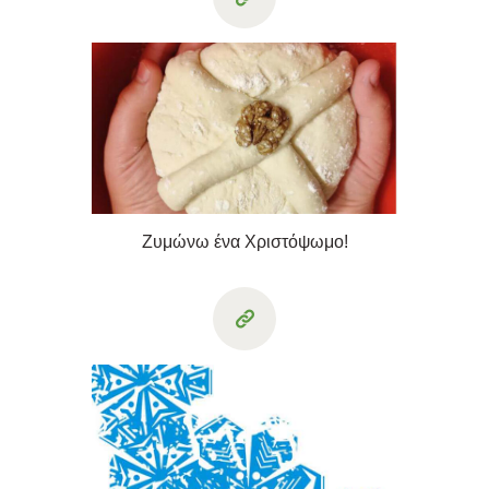
Ζυμώνω ένα Χριστόψωμο!