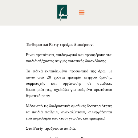
ΑΡΧΙΚΉ
Τα Θεματικά Party της
δρω
διαφέρουν!
ΕΚΠΑΙΔΕΥΤΙΚΆ
Είναι πρωτότυπα, παιδαγωγικά και προσφέρουν στα
ΠΡΟΓΡΆΜΜΑΤΑ
παιδιά αξέχαστες στιγμές ποιοτικής διασκέδασης.
ΔΡΆΣΕΙΣ & ΕΚΔΡΟΜΈΣ
Το ειδικά εκπαιδευμένο προσωπικό της
δρω
, με
PARTY
πάνω από 20 χρόνια εμπειρία ενεργού δράσης,
συμμετοχής και οργάνωσης σε ομαδικές
CAMPS
δραστηριότητες, σχεδιάζει για εσάς ένα πρωτότυπο
ΕΤΑΙΡΙΚΈΣ ΔΡΆΣΕΙΣ
θεματικό party.
ΕΠΙΚΟΙΝΩΝΊΑ
Μέσα από τις διαδραστικές ομαδικές δραστηριότητες
NEA – BLOG
τα παιδιά παίζουν, ανακαλύπτουν, συνεργάζονται
ενώ παράλληλα αποκτούν γνώσεις και εμπειρίες!
Στα Party της
δρω
,
τα παιδιά,