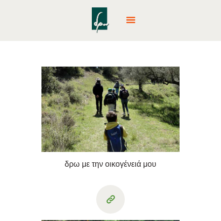
ΑΡΧΙΚΉ
ΕΚΠΑΙΔΕΥΤΙΚΆ
ΠΡΟΓΡΆΜΜΑΤΑ
ΔΡΆΣΕΙΣ & ΕΚΔΡΟΜΈΣ
PARTY
CAMPS
ΕΤΑΙΡΙΚΈΣ ΔΡΆΣΕΙΣ
ΕΠΙΚΟΙΝΩΝΊΑ
δρω με την οικογένειά μου
NEA – BLOG