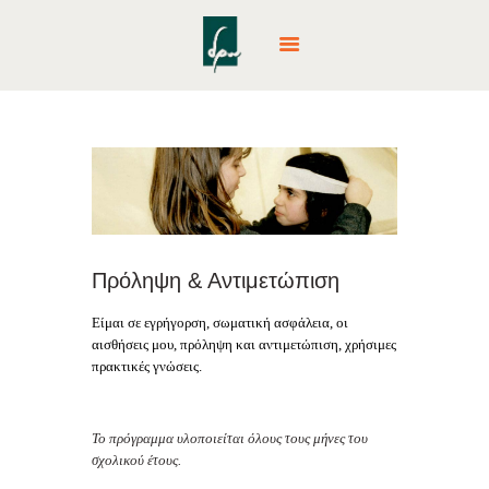
ΑΡΧΙΚΉ
ΕΚΠΑΙΔΕΥΤΙΚΆ
ΠΡΟΓΡΆΜΜΑΤΑ
ΔΡΆΣΕΙΣ & ΕΚΔΡΟΜΈΣ
PARTY
Πρόληψη & Αντιμετώπιση
CAMPS
Είμαι σε εγρήγορση, σωματική ασφάλεια, οι
ΕΤΑΙΡΙΚΈΣ ΔΡΆΣΕΙΣ
αισθήσεις μου, πρόληψη και αντιμετώπιση, χρήσιμες
ΕΠΙΚΟΙΝΩΝΊΑ
πρακτικές γνώσεις.
NEA – BLOG
Το πρόγραμμα υλοποιείται όλους τους μήνες του
σχολικού
έτους.