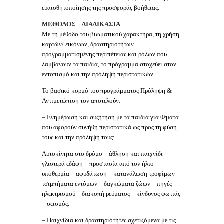
ευαισθητοποίησης της προσφοράς βοήθειας.
ΜΕΘΟΔΟΣ – ΔΙΑΔΙΚΑΣΙΑ
Με τη μέθοδο του βιωματικού χαρακτήρα, τη χρήση
καρτών/ εικόνων, δραστηριοτήτων
προγραμματισμένης περιπέτειας και ρόλων που
λαμβάνουν τα παιδιά, το πρόγραμμα στοχεύει στον
εντοπισμό και την πρόληψη περιστατικών.
Το βασικό κορμό του προγράμματος Πρόληψη &
Αντιμετώπιση τον αποτελούν:
– Ενημέρωση και συζήτηση με τα παιδιά για θέματα
που αφορούν συνήθη περιστατικά ως προς τη φύση
τους και την πρόληψή τους:
Αυτοκίνητα στο δρόμο – άθληση και παιχνίδι –
γλιστερά εδάφη – προστασία από τον ήλιο –
υποθερμία – αφυδάτωση – κατανάλωση τροφίμων –
τσιμπήματα εντόμων – δαγκώματα ζώων – πηγές
ηλεκτρισμού – διακοπή ρεύματος – κίνδυνος φωτιάς
– σεισμός.
– Παιχνίδια και δραστηριότητες σχετιζόμενα με τις