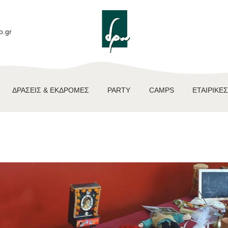
ΑΡΧΙΚΉ
ΕΚΠΑΙΔΕΥΤΙΚΆ
o.gr
ΠΡΟΓΡΆΜΜΑΤΑ
ΔΡΆΣΕΙΣ &
ΔΡΆΣΕΙΣ & ΕΚΔΡΟΜΈΣ
PARTY
CAMPS
ΕΤΑΙΡΙΚΈΣ
ΕΚΔΡΟΜΈΣ
PARTY
CAMPS
ΕΤΑΙΡΙΚΈΣ ΔΡΆΣΕΙΣ
ΕΠΙΚΟΙΝΩΝΊΑ
NEA – BLOG