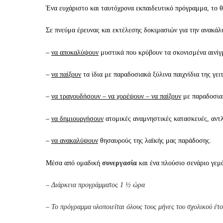
Ένα ευχάριστο και ταυτόχρονα εκπαιδευτικό πρόγραμμα, το θ
Σε πνεύμα έρευνας και εκτέλεσης δοκιμασιών για την ανακάλ
–
να αποκαλύψουν
μυστικά που κρύβουν τα σκονισμένα αινίγμ
–
να παίξουν
τα ίδια με παραδοσιακά ξύλινα παιχνίδια της γειτ
–
να τραγουδήσουν – να χορέψουν – να παίξουν
με παραδοσια
–
να δημιουργήσουν
ατομικές αναμνηστικές κατασκευές, αντλ
–
να ανακαλύψουν
θησαυρούς της λαϊκής μας παράδοσης.
Μέσα από ομαδική
συνεργασία
και ένα πλούσιο σενάριο γε
– Διάρκεια προγράμματος 1 ½ ώρα
– Το πρόγραμμα υλοποιείται όλους τους μήνες του σχολικού έτ