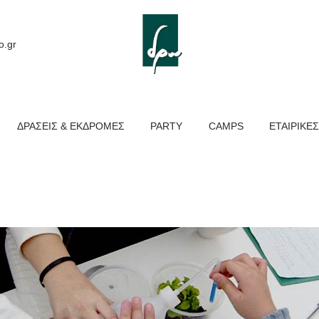
ΑΡΧΙΚΉ
ΕΚΠΑΙΔΕΥΤΙΚΆ
o.gr
ΠΡΟΓΡΆΜΜΑΤΑ
ΔΡΆΣΕΙΣ &
ΔΡΆΣΕΙΣ & ΕΚΔΡΟΜΈΣ
PARTY
CAMPS
ΕΤΑΙΡΙΚΈΣ
ΕΚΔΡΟΜΈΣ
PARTY
CAMPS
ΕΤΑΙΡΙΚΈΣ ΔΡΆΣΕΙΣ
ΕΠΙΚΟΙΝΩΝΊΑ
NEA – BLOG