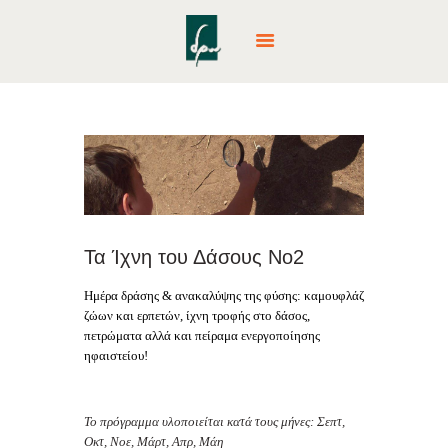
ΑΡΧΙΚΉ
ΕΚΠΑΙΔΕΥΤΙΚΆ
ΠΡΟΓΡΆΜΜΑΤΑ
ΔΡΆΣΕΙΣ & ΕΚΔΡΟΜΈΣ
PARTY
Τα Ίχνη του Δάσους No2
CAMPS
Ημέρα δράσης & ανακαλύψης της φύσης: καμουφλάζ
ΕΤΑΙΡΙΚΈΣ ΔΡΆΣΕΙΣ
ζώων και ερπετών, ίχνη τροφής στο δάσος,
ΕΠΙΚΟΙΝΩΝΊΑ
πετρώματα αλλά και πείραμα ενεργοποίησης
ηφαιστείου!
NEA – BLOG
Το πρόγραμμα υλοποιείται κατά τους μήνες: Σεπτ,
Οκτ, Νοε, Μάρτ, Απρ, Μάη