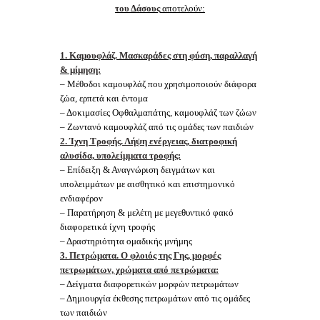
του Δάσους
αποτελούν:
1. Καμουφλάζ. Μασκαράδες στη φύση, παραλλαγή
& μίμηση:
– Μέθοδοι καμουφλάζ που χρησιμοποιούν διάφορα
ζώα, ερπετά και έντομα
– Δοκιμασίες Οφθαλμαπάτης, καμουφλάζ των ζώων
– Ζωντανό καμουφλάζ από τις ομάδες των παιδιών
2. Ίχνη Τροφής. Λήψη ενέργειας, διατροφική
αλυσίδα, υπολείμματα τροφής:
– Επίδειξη & Αναγνώριση δειγμάτων και
υπολειμμάτων με αισθητικό και επιστημονικό
ενδιαφέρον
– Παρατήρηση & μελέτη με μεγεθυντικό φακό
διαφορετικά ίχνη τροφής
– Δραστηριότητα ομαδικής μνήμης
3. Πετρώματα. Ο φλοιός της Γης, μορφές
πετρωμάτων, χρώματα από πετρώματα:
– Δείγματα διαφορετικών μορφών πετρωμάτων
– Δημιουργία έκθεσης πετρωμάτων από τις ομάδες
των παιδιών