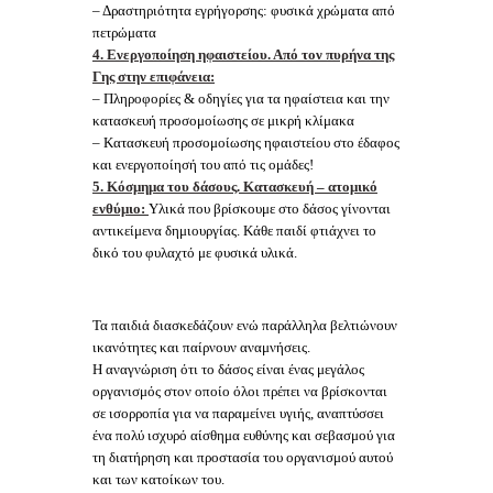
– Δραστηριότητα εγρήγορσης: φυσικά χρώματα από
πετρώματα
4. Ενεργοποίηση ηφαιστείου. Από τον πυρήνα της
Γης στην επιφάνεια:
– Πληροφορίες & οδηγίες για τα ηφαίστεια και την
κατασκευή προσομοίωσης σε μικρή κλίμακα
– Κατασκευή προσομοίωσης ηφαιστείου στο έδαφος
και ενεργοποίησή του από τις ομάδες!
5. Κόσμημα του δάσους. Κατασκευή – ατομικό
ενθύμιο:
Υλικά που βρίσκουμε στο δάσος γίνονται
αντικείμενα δημιουργίας. Κάθε παιδί φτιάχνει το
δικό του φυλαχτό με φυσικά υλικά.
Τα παιδιά διασκεδάζουν ενώ παράλληλα βελτιώνουν
ικανότητες και παίρνουν αναμνήσεις.
Η αναγνώριση ότι το δάσος είναι ένας μεγάλος
οργανισμός στον οποίο όλοι πρέπει να βρίσκονται
σε ισορροπία για να παραμείνει υγιής, αναπτύσσει
ένα πολύ ισχυρό αίσθημα ευθύνης και σεβασμού για
τη διατήρηση και προστασία του οργανισμού αυτού
και των κατοίκων του.