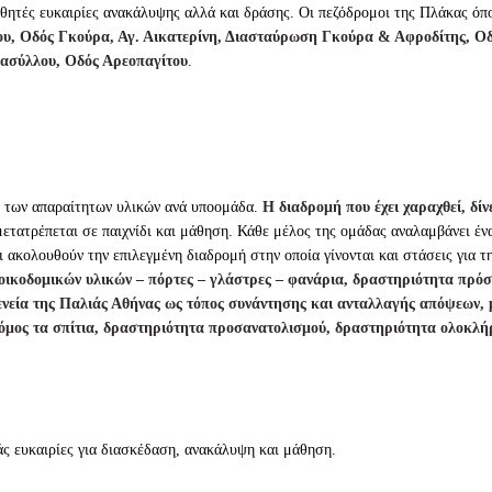
ητές ευκαιρίες ανακάλυψης αλλά και δράσης. Οι πεζόδρομοι της Πλάκας όπ
ου, Οδός Γκούρα, Αγ. Αικατερίνη, Διασταύρωση Γκούρα & Αφροδίτης, 
ασύλλου, Οδός Αρεοπαγίτου
.
 των απαραίτητων υλικών ανά υποομάδα.
Η διαδρομή που έχει χαραχθεί, δί
ετατρέπεται σε παιχνίδι και μάθηση. Κάθε μέλος της ομάδας αναλαμβάνει ένα
 ακολουθούν την επιλεγμένη διαδρομή στην οποία γίνονται και στάσεις για τ
ικοδομικών υλικών – πόρτες – γλάστρες – φανάρια, δραστηριότητα πρόσ
ενεία της Παλιάς Αθήνας ως τόπος συνάντησης και ανταλλαγής απόψεων, 
ρόμος τα σπίτια, δραστηριότητα προσανατολισμού, δραστηριότητα ολοκλή
άς ευκαιρίες για διασκέδαση, ανακάλυψη και μάθηση.