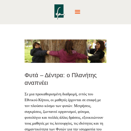
ΑΡΧΙΚΉ
ΕΚΠΑΙΔΕΥΤΙΚΆ
ΠΡΟΓΡΆΜΜΑΤΑ
ΔΡΆΣΕΙΣ & ΕΚΔΡΟΜΈΣ
PARTY
Φυτά – Δέντρα: ο Πλανήτης
CAMPS
αναπνέει
ΕΤΑΙΡΙΚΈΣ ΔΡΆΣΕΙΣ
Σε μια προκαθορισμένη διαδρομή, εντός του
ΕΠΙΚΟΙΝΩΝΊΑ
Εθνικού Κήπου, οι μαθητές έρχονται σε επαφή με
NEA – BLOG
τον πλούσιο κόσμο των φυτών. Μετρήσεις,
συγκρίσεις, ζωντανοί οργανισμοί, φύτεμα,
φυτολόγιο και πολλές άλλες δράσεις, εξοικειώνουν
τους μαθητές με τις λειτουργίες, τις ιδιότητες και τη
σημαντικότητα των Φυτών για την ισορροπία του