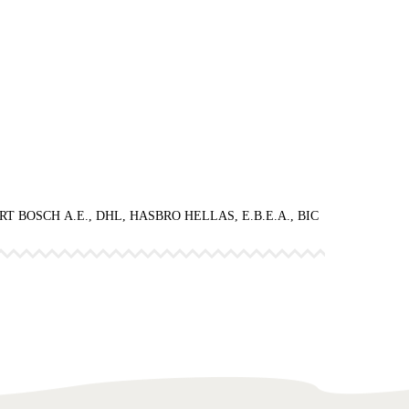
OSCH Α.Ε., DHL, HASBRO HELLAS, Ε.Β.Ε.Α., BIC