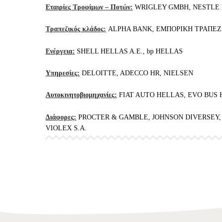
Εταιρίες Τροφίμων – Ποτών:
WRIGLEY GMBH, NESTLE H
Τραπεζικός κλάδος:
ALPHA BANK, ΕΜΠΟΡΙΚΗ ΤΡΑΠΕΖΑ
Ενέργεια:
SHELL HELLAS A.E., bp HELLAS
Υπηρεσίες:
DELOITTE, ADECCO HR, NIELSEN
Αυτοκινητοβιομηχανίες:
FIAT AUTO HELLAS, EVO BUS
Διάφορες:
PROCTER & GAMBLE, JOHNSON DIVERSEY, 
VIOLEX S.A.